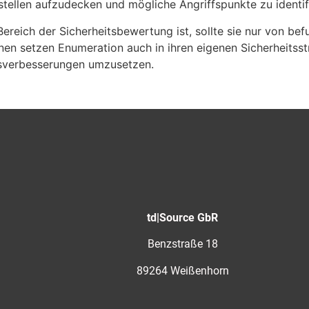
stellen aufzudecken und mögliche Angriffspunkte zu identif
ereich der Sicherheitsbewertung ist, sollte sie nur von b
onen setzen Enumeration auch in ihren eigenen Sicherheitss
tsverbesserungen umzusetzen.
td|Source GbR
Benzstraße 18
89264 Weißenhorn