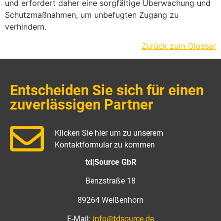
und erfordert daher eine sorgfältige Überwachung und
Schutzmaßnahmen, um unbefugten Zugang zu
verhindern.
Zurück zum Glossar
Entscheiden Sie sich für einen
zuverlässigen Partner
Klicken Sie hier um zu unserem
Kontaktformular zu kommen
td|Source GbR
Benzstraße 18
89264 Weißenhorn
E-Mail:
info@tdsource.de